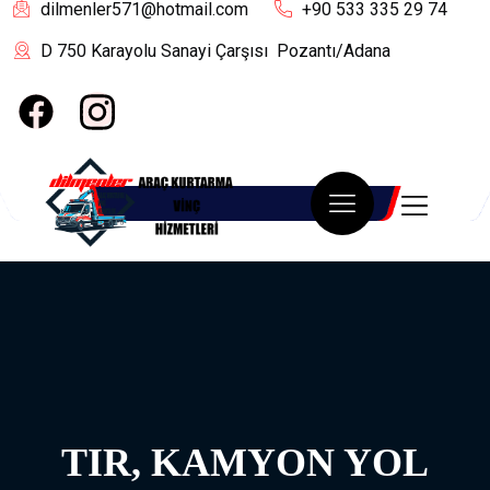
dilmenler571@hotmail.com
+90 533 335 29 74
D 750 Karayolu Sanayi Çarşısı Pozantı/Adana
TIR, KAMYON YOL