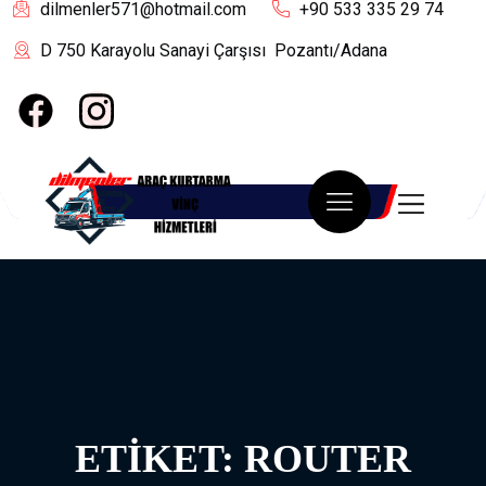
dilmenler571@hotmail.com
+90 533 335 29 74
D 750 Karayolu Sanayi Çarşısı Pozantı/Adana
ETIKET:
ROUTER